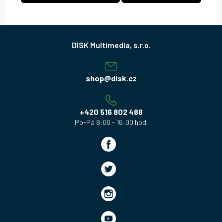
Z
á
p
a
shop
@
disk.cz
t
í
+420 516 802 488