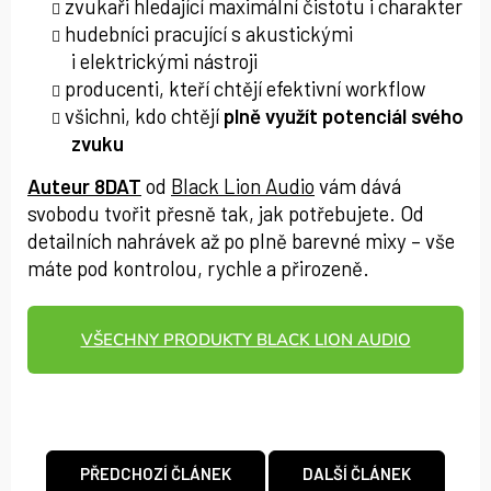
zvukaři hledající maximální čistotu i charakter
hudebníci pracující s akustickými
i elektrickými nástroji
producenti, kteří chtějí efektivní workflow
všichni, kdo chtějí
plně využít potenciál svého
zvuku
Auteur 8DAT
od
Black Lion Audio
vám dává
svobodu tvořit přesně tak, jak potřebujete. Od
detailních nahrávek až po plně barevné mixy – vše
máte pod kontrolou, rychle a přirozeně.
VŠECHNY PRODUKTY BLACK LION AUDIO
PŘEDCHOZÍ ČLÁNEK
DALŠÍ ČLÁNEK