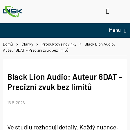
Přejít
na
Hledat
NÁ
obsah
KO
Domů
Články
Produktové novinky
Black Lion Audio:
Auteur 8DAT – Precizní zvuk bez limitů
Black Lion Audio: Auteur 8DAT –
Precizní zvuk bez limitů
15.5.2026
Ve studiu rozhodují detaily. Každý nuance,