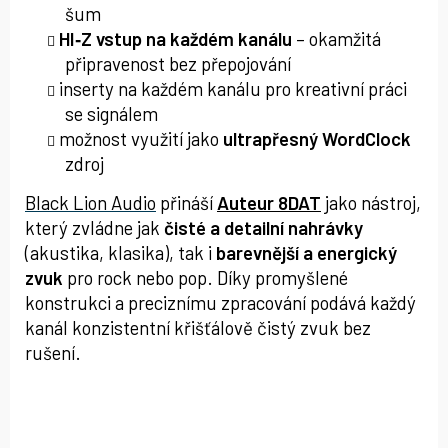
šum
HI‑Z vstup na každém kanálu
– okamžitá
připravenost bez přepojování
inserty na každém kanálu pro kreativní práci
se signálem
možnost využití jako
ultrapřesný WordClock
zdroj
Black Lion Audio
přináší
Auteur 8DAT
jako nástroj,
který zvládne jak
čisté a detailní nahrávky
(akustika, klasika), tak i
barevnější a energický
zvuk
pro rock nebo pop. Díky promyšlené
konstrukci a preciznímu zpracování podává každý
kanál konzistentní křišťálově čistý zvuk bez
rušení.