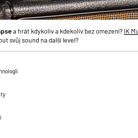
apse
a hrát kdykoliv a kdekoliv bez omezení?
IK M
ut svůj sound na další level?
hnologii
sty
í