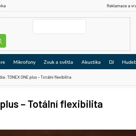
vka
Reklamace a vr
re
Mikrofony
Zvuk a světla
Akustika
DJ
Hudeb
dia: TONEX ONE plus – Totální flexibilita
us – Totální flexibilita