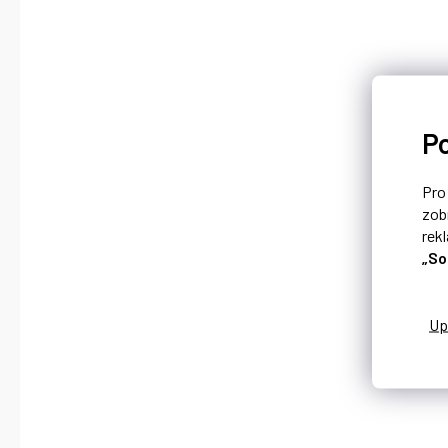
P
Pr
zob
rek
„So