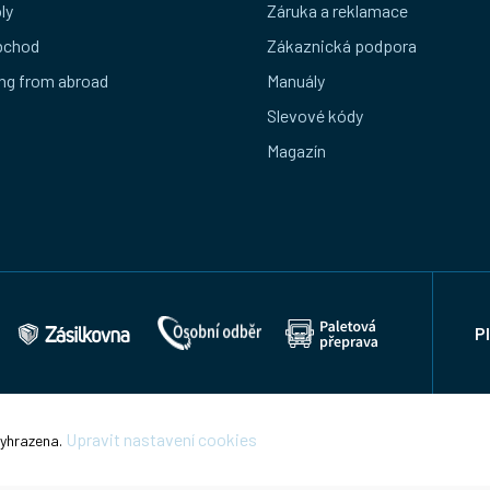
ly
Záruka a reklamace
bchod
Zákaznická podpora
ng from abroad
Manuály
Slevové kódy
Magazín
P
Upravit nastavení cookies
vyhrazena.