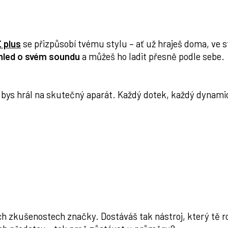
 plus
se přizpůsobí tvému stylu – ať už hraješ doma, ve 
hled o svém soundu
a můžeš ho ladit přesně podle sebe.
o bys hrál na skutečný aparát. Každý dotek, každý dynami
h zkušenostech značky. Dostáváš tak nástroj, který tě ro