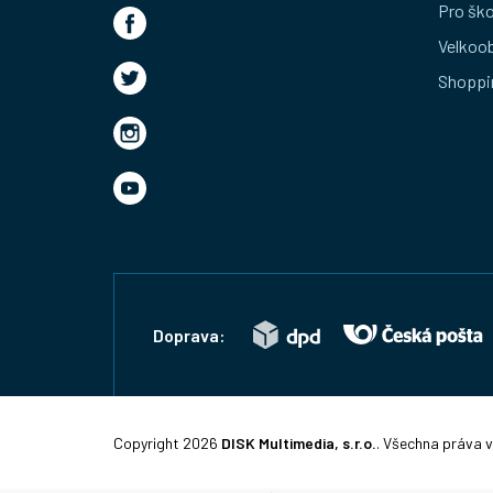
t
Pro ško
Velkoo
í
Shoppi
Doprava:
Copyright 2026
DISK Multimedia, s.r.o.
. Všechna práva 