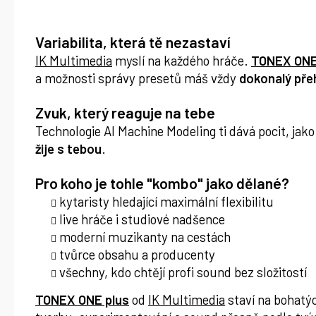
Variabilita, která tě nezastaví
IK Multimedia
myslí na každého hráče.
TONEX ONE
a možnosti správy presetů máš vždy
dokonalý pře
Zvuk, který reaguje na tebe
Technologie AI Machine Modeling ti dává pocit, jak
žije s tebou
.
Pro koho je tohle "kombo" jako dělané?
kytaristy hledající maximální flexibilitu
live hráče i studiové nadšence
moderní muzikanty na cestách
tvůrce obsahu a producenty
všechny, kdo chtějí profi sound bez složitostí
TONEX ONE plus
od
IK Multimedia
staví na bohatýc