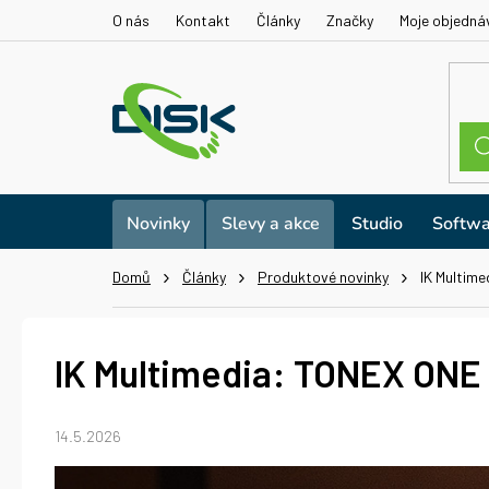
Přejít
O nás
Kontakt
Články
Značky
Moje objedná
na
obsah
Novinky
Slevy a akce
Studio
Softwa
Domů
Články
Produktové novinky
IK Multime
IK Multimedia: TONEX ONE pl
14.5.2026