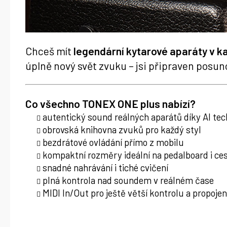
Chceš mít
legendární kytarové aparáty v k
úplně nový svět zvuku – jsi připraven posuno
Co všechno
TONEX ONE plus
nabízí?
autentický sound reálných aparátů díky AI tec
obrovská knihovna zvuků pro každý styl
bezdrátové ovládání přímo z mobilu
kompaktní rozměry ideální na pedalboard i ce
snadné nahrávání i tiché cvičení
plná kontrola nad soundem v reálném čase
MIDI In/Out pro ještě větší kontrolu a propojen