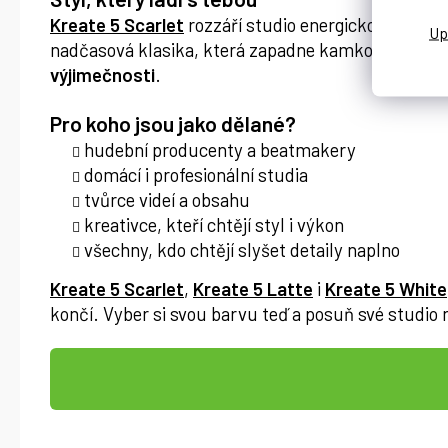
Kreate 5 Scarlet
rozzáří studio energickou červe
nadčasová klasika, která zapadne kamkoli. Barva ti
výjimečnosti
.
Pro koho jsou jako dělané?
hudební producenty a beatmakery
domácí i profesionální studia
tvůrce videí a obsahu
kreativce, kteří chtějí styl i výkon
všechny, kdo chtějí slyšet detaily naplno
Kreate 5 Scarlet
,
Kreate 5 Latte
i
Kreate 5 White
končí. Vyber si svou barvu teď a posuň své studio n