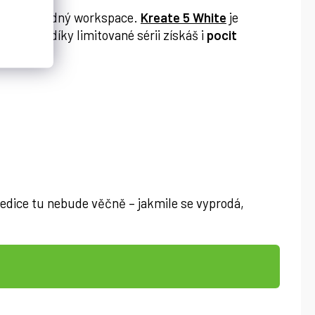
čistý a klidný workspace.
Kreate 5 White
je
lem – a díky limitované sérii získáš i
pocit
 edice tu nebude věčně – jakmile se vyprodá,