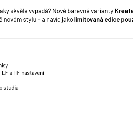
 taky skvěle vypadá? Nové barevné varianty
Kreate
ě novém stylu – a navíc jako
limitovaná edice pou
misy
 LF a HF nastavení
o studia