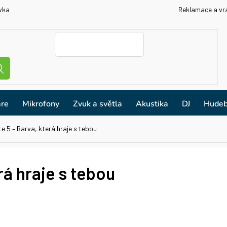
vka
Reklamace a vr
re
Mikrofony
Zvuk a světla
Akustika
DJ
Hudeb
e 5 – Barva, která hraje s tebou
rá hraje s tebou