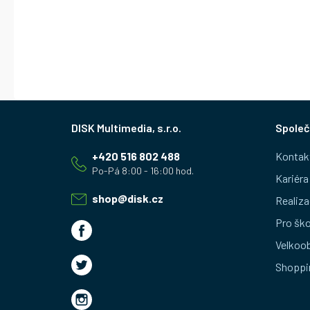
Z
Společ
á
+420 516 802 488
Kontak
p
Kariéra
a
shop
@
disk.cz
Realiza
t
Pro ško
Velkoo
í
Shoppi