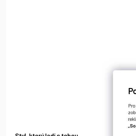
P
Pr
zob
rek
„So
Styl, který ladí s tebou