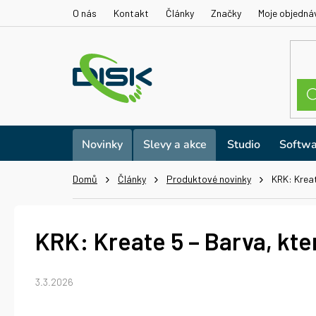
Přejít
O nás
Kontakt
Články
Značky
Moje objedná
na
obsah
Novinky
Slevy a akce
Studio
Softwa
Domů
Články
Produktové novinky
KRK: Kreat
KRK: Kreate 5 – Barva, kte
3.3.2026