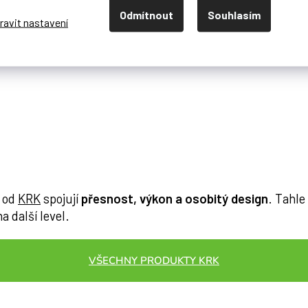
Odmítnout
Souhlasím
nou.
Kreate 5 Latte
přináší jemnou, moderní béžovou pro 
 pomůže sladit studio s interiérem, brandem i osobním sty
od
KRK
spojují
přesnost, výkon a osobitý design
. Tahle
a další level.
VŠECHNY PRODUKTY KRK