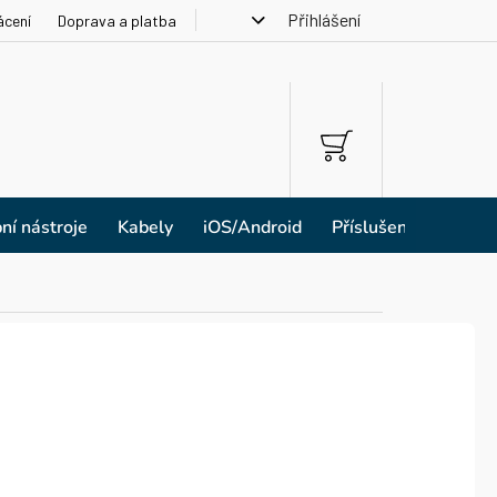
Přihlášení
ácení
Doprava a platba
NÁKUPNÍ
KOŠÍK
ní nástroje
Kabely
iOS/Android
Příslušenství