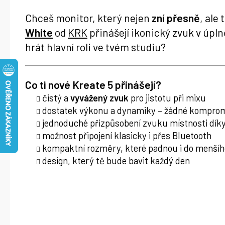
Chceš monitor, který nejen
zní přesně
, ale
White
od
KRK
přinášejí ikonický zvuk v úpln
hrát hlavní roli ve tvém studiu?
Co ti nové Kreate 5 přinášejí?
čistý a
vyvážený zvuk
pro jistotu při mixu
dostatek výkonu a dynamiky – žádné kompro
jednoduché přizpůsobení zvuku místnosti díky
možnost připojení klasicky i přes Bluetooth
kompaktní rozměry, které padnou i do menšíh
design, který tě bude bavit každý den