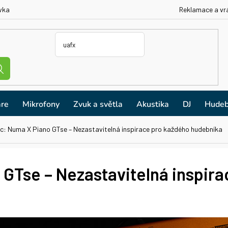
vka
Reklamace a vr
re
Mikrofony
Zvuk a světla
Akustika
DJ
Hudeb
ic: Numa X Piano GTse – Nezastavitelná inspirace pro každého hudebníka
 GTse – Nezastavitelná inspir