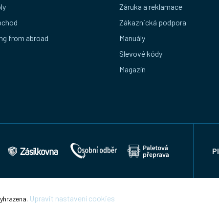
ly
Záruka a reklamace
bchod
Zákaznická podpora
ng from abroad
Manuály
Slevové kódy
Magazín
P
Upravit nastavení cookies
vyhrazena.