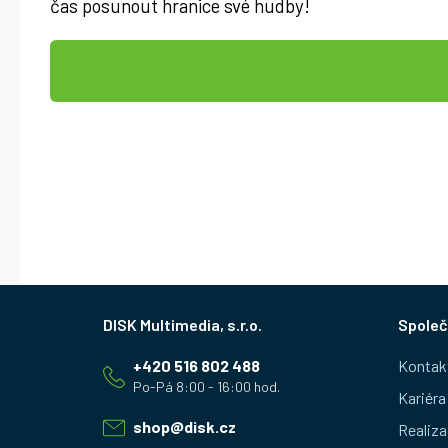
čas posunout hranice své hudby!
Z
Společ
á
+420 516 802 488
Kontak
p
Kariéra
a
shop
@
disk.cz
Realiza