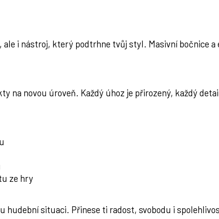
, ale i nástroj, který podtrhne tvůj styl. Masivní bočnice
y na novou úroveň. Každý úhoz je přirozený, každý detai
lu
u
tu ze hry
ou hudební situaci. Přinese ti radost, svobodu i spolehlivos