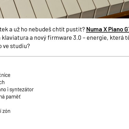
tek a už ho nebudeš chtít pustit?
Numa X Piano 
aviatura a nový firmware 3.0 – energie, která tě 
o ve studiu?
čnice
ch
ano i syntezátor
ená paměť
í zón