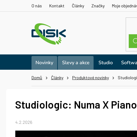
Přejít
O nás
Kontakt
Články
Značky
Moje objedná
na
obsah
Novinky
Slevy a akce
Studio
Softwa
Domů
Články
Produktové novinky
Studiolog
Studiologic: Numa X Piano
4.2.2026