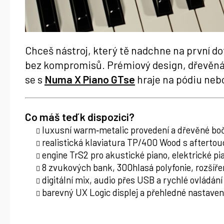
Chceš nástroj, který tě nadchne na první do
bez kompromisů. Prémiový design, dřevěná kl
se s
Numa X Piano GTse
hraje na pódiu neb
Co máš teď k dispozici?
luxusní warm‑metalic provedení a dřevěné bo
realistická klaviatura TP/400 Wood s aftertou
engine TrS2 pro akustické piano, elektrické pi
8 zvukových bank, 300hlasá polyfonie, rozšíř
digitální mix, audio přes USB a rychlé ovládání
barevný UX Logic displej a přehledné nastaven