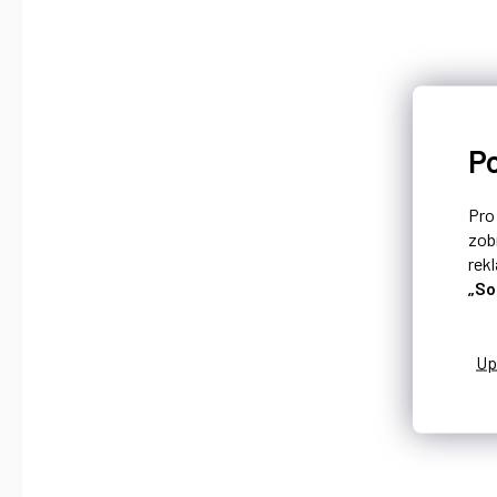
P
Pr
zob
rek
„So