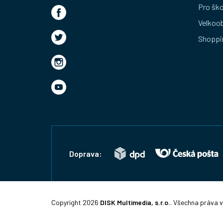
t
Pro ško
Velkoo
í
Shoppi
Doprava:
Copyright 2026
DISK Multimedia, s.r.o.
. Všechna práva 