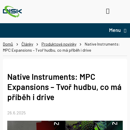
Přejít
na
Hledat
NÁ
obsah
KO
Domů
Články
Produktové novinky
Native Instruments:
MPC Expansions – Tvoř hudbu, co má příběh i drive
Native Instruments: MPC
Expansions – Tvoř hudbu, co má
příběh i drive
26.6.2025