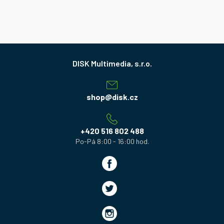
Z
á
p
a
shop
@
disk.cz
t
í
+420 516 802 488