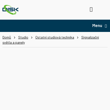
Přejít
na
Hledat
NÁ
obsah
KO
Domů
Studio
Ostatní studiová technika
Signalizační
světla a panely