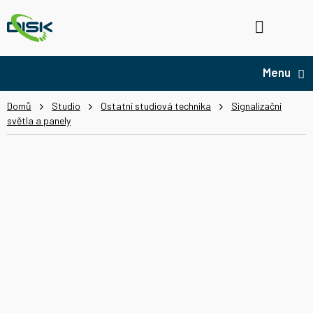
Přejít
na
Hledat
NÁ
obsah
KO
Domů
Studio
Ostatní studiová technika
Signalizační
světla a panely