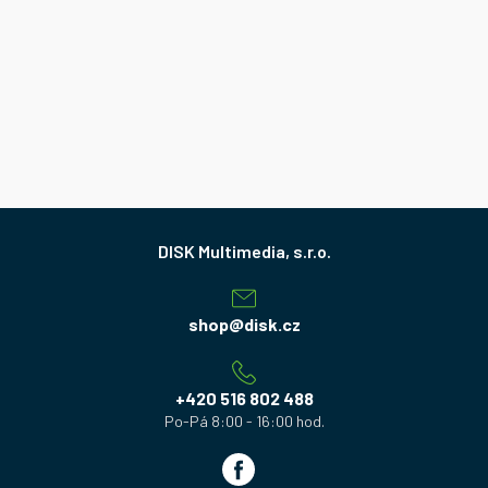
Z
á
p
a
shop
@
disk.cz
t
í
+420 516 802 488