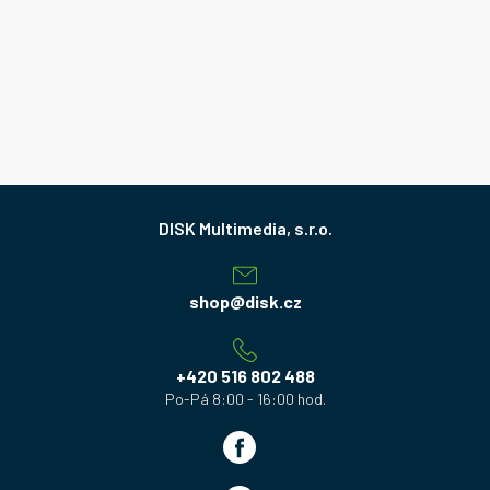
Z
á
p
a
shop
@
disk.cz
t
í
+420 516 802 488