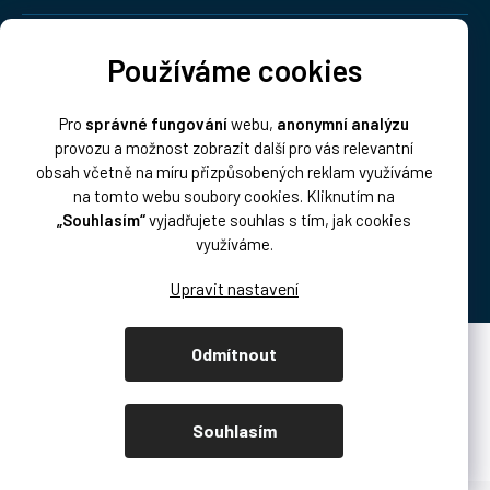
Doprava:
Používáme cookies
Pro
správné fungování
webu,
anonymní analýzu
provozu a možnost zobrazit další pro vás relevantní
obsah včetně na míru přizpůsobených reklam využíváme
na tomto webu soubory cookies. Kliknutím na
„Souhlasím“
vyjadřujete souhlas s tím, jak cookies
Platba:
využíváme.
Odmítnout
Vytvořil Shoptet Premium
Copyright 2026
DISK Multimedia, s.r.o.
. Všechna práva vyhrazena.
Souhlasím
Upravit nastavení cookies