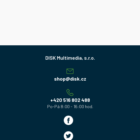
Z
á
p
a
shop
@
disk.cz
t
í
+420 516 802 488