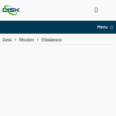
Přejít
na
Hledat
NÁ
obsah
KO
Domů
Mikrofony
Příslušenství