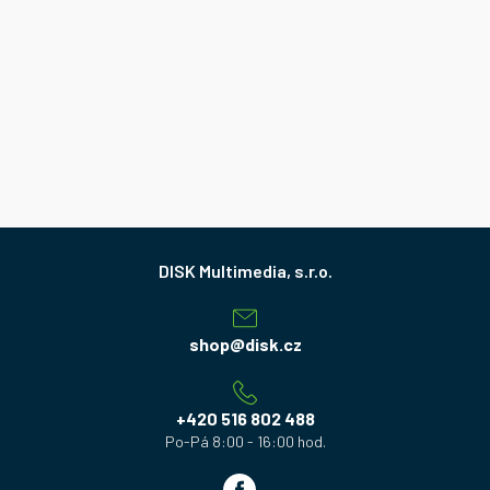
Z
á
p
a
shop
@
disk.cz
t
í
+420 516 802 488