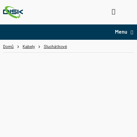
Přejít
na
Hledat
NÁ
obsah
KO
Domů
Kabely
Sluchátkové