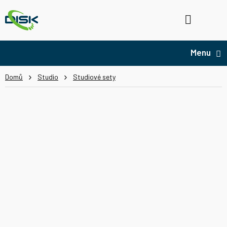
Přejít
na
Hledat
NÁ
obsah
KO
Domů
Studio
Studiové sety