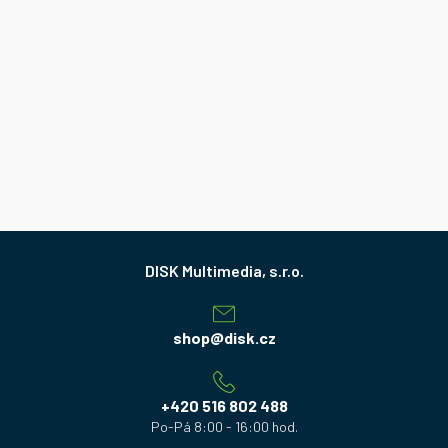
Z
á
p
a
shop
@
disk.cz
t
í
+420 516 802 488