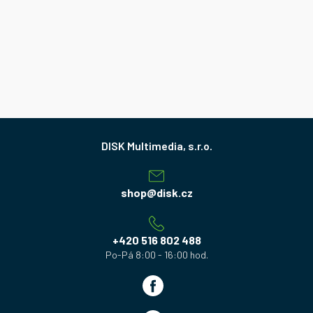
Z
á
p
a
shop
@
disk.cz
t
í
+420 516 802 488