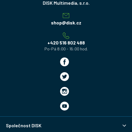
á
p
a
shop
@
disk.cz
t
í
+420 516 802 488
Společnost DISK