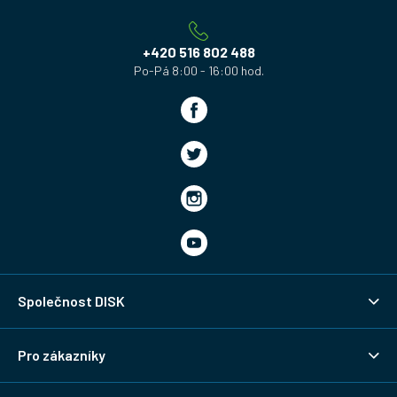
t
í
+420 516 802 488
Společnost DISK
Pro zákazníky