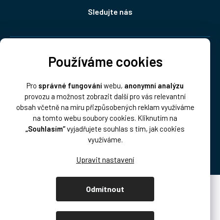
Sledujte nás
Doprava:
Používáme cookies
Pro
správné fungování
webu,
anonymní analýzu
provozu a možnost zobrazit další pro vás relevantní
obsah včetně na míru přizpůsobených reklam využíváme
na tomto webu soubory cookies. Kliknutím na
„Souhlasím“
vyjadřujete souhlas s tím, jak cookies
Platba:
využíváme.
Odmítnout
Vytvořil Shoptet Premium
Copyright 2026
DISK Multimedia, s.r.o.
. Všechna práva vyhrazena.