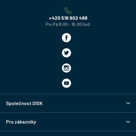
t
í
+420 516 802 488
Společnost DISK
Pro zákazníky