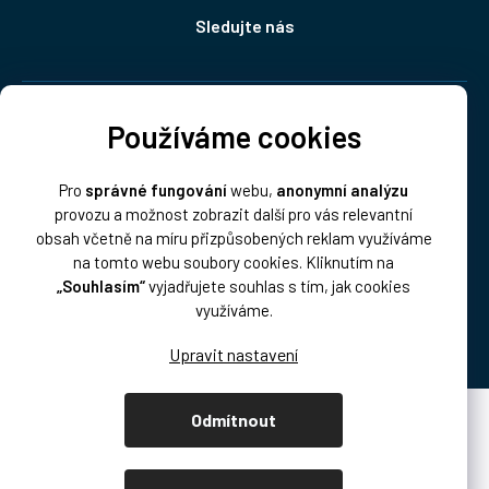
Sledujte nás
Doprava:
Používáme cookies
Pro
správné fungování
webu,
anonymní analýzu
provozu a možnost zobrazit další pro vás relevantní
obsah včetně na míru přizpůsobených reklam využíváme
na tomto webu soubory cookies. Kliknutím na
„Souhlasím“
vyjadřujete souhlas s tím, jak cookies
Platba:
využíváme.
Odmítnout
Vytvořil Shoptet Premium
Copyright 2026
DISK Multimedia, s.r.o.
. Všechna práva vyhrazena.