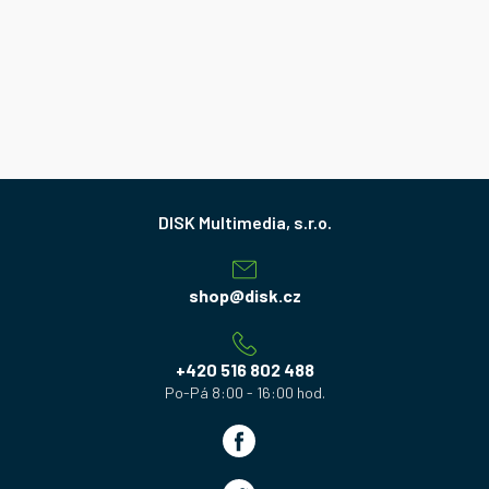
Z
á
p
a
shop
@
disk.cz
t
í
+420 516 802 488