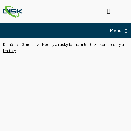
Přejít
na
Hledat
NÁ
obsah
KO
Domů
Studio
Moduly a racky formátu 500
Kompresory a
limitery