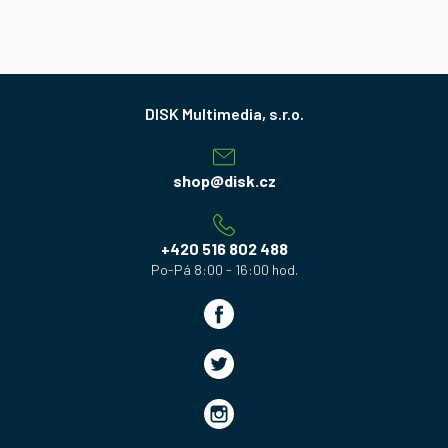
Z
á
p
a
shop
@
disk.cz
t
í
+420 516 802 488