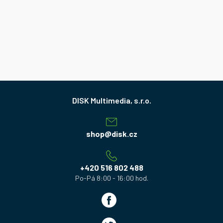
Z
á
p
a
shop
@
disk.cz
t
í
+420 516 802 488