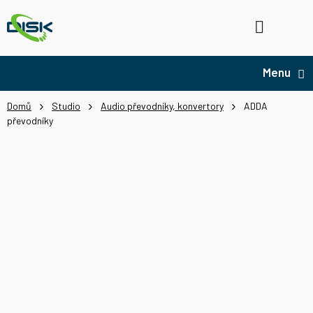
Přejít
na
Hledat
NÁ
obsah
KO
Domů
Studio
Audio převodníky, konvertory
ADDA
převodníky