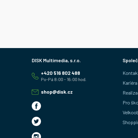
Z
Společ
á
+420 516 802 488
Kontak
p
Kariéra
a
shop
@
disk.cz
Realiza
t
Pro ško
Velkoo
í
Shoppi