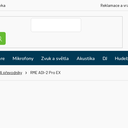
vka
Reklamace a vr
re
Mikrofony
Zvuk a světla
Akustika
DJ
Hudeb
A převodníky
RME ADI-2 Pro EX