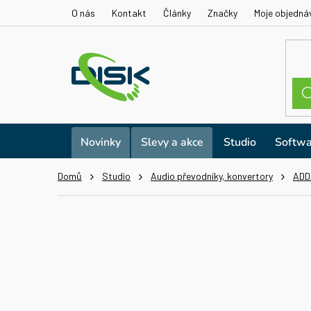
Přejít
O nás
Kontakt
Články
Značky
Moje objedná
na
obsah
Novinky
Slevy a akce
Studio
Softwa
Domů
Studio
Audio převodníky, konvertory
ADD