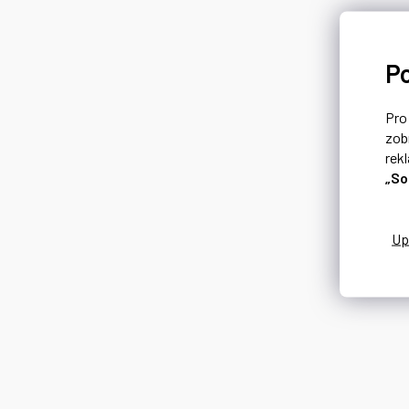
P
Pr
zob
rek
„So