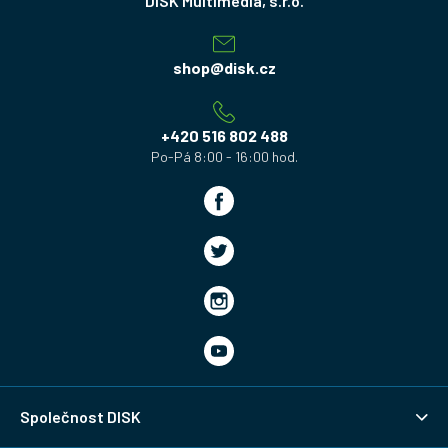
á
p
a
shop
@
disk.cz
t
í
+420 516 802 488
Společnost DISK