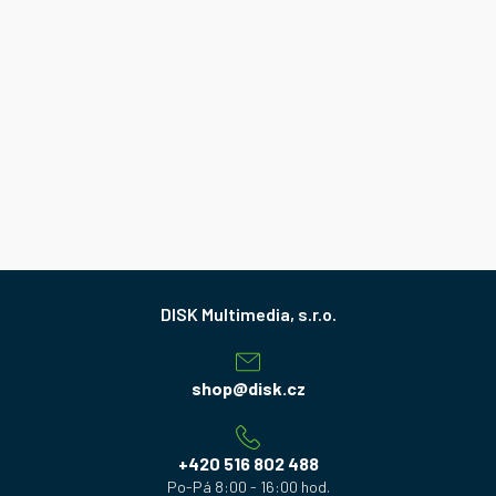
Z
á
p
a
shop
@
disk.cz
t
í
+420 516 802 488