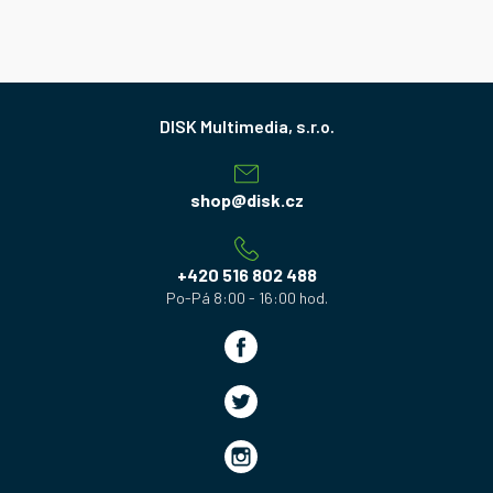
Z
á
p
a
shop
@
disk.cz
t
í
+420 516 802 488