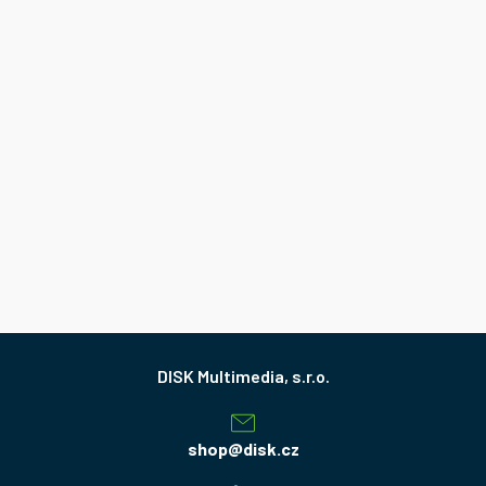
Z
á
p
a
shop
@
disk.cz