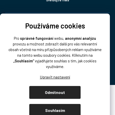
Doprava:
Používáme cookies
Pro
správné fungování
webu,
anonymní analýzu
provozu a možnost zobrazit další pro vás relevantní
obsah včetně na míru přizpůsobených reklam využíváme
na tomto webu soubory cookies. Kliknutím na
„Souhlasím“
vyjadřujete souhlas s tím, jak cookies
Platba:
využíváme.
Odmítnout
Vytvořil Shoptet Premium
Copyright 2026
DISK Multimedia, s.r.o.
. Všechna práva vyhrazena.
Souhlasím
Upravit nastavení cookies