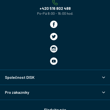
t
í
+420 516 802 488
Společnost DISK
Pro zákazníky
Sledujte nás