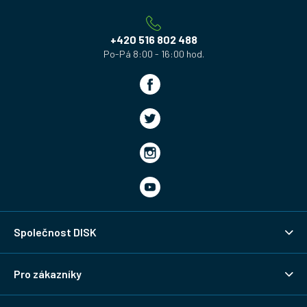
t
í
+420 516 802 488
Společnost DISK
Pro zákazníky