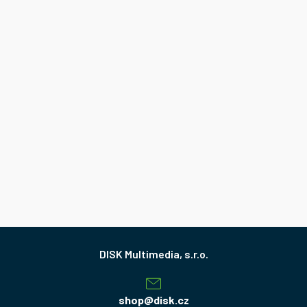
Z
á
p
a
shop
@
disk.cz