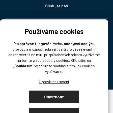
Sledujte nás
Doprava:
Používáme cookies
Pro
správné fungování
webu,
anonymní analýzu
provozu a možnost zobrazit další pro vás relevantní
obsah včetně na míru přizpůsobených reklam využíváme
na tomto webu soubory cookies. Kliknutím na
„Souhlasím“
vyjadřujete souhlas s tím, jak cookies
Platba:
využíváme.
Odmítnout
Vytvořil Shoptet Premium
Copyright 2026
DISK Multimedia, s.r.o.
. Všechna práva vyhrazena.