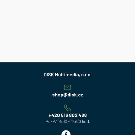
Z
á
p
a
shop
@
disk.cz
t
í
+420 516 802 488