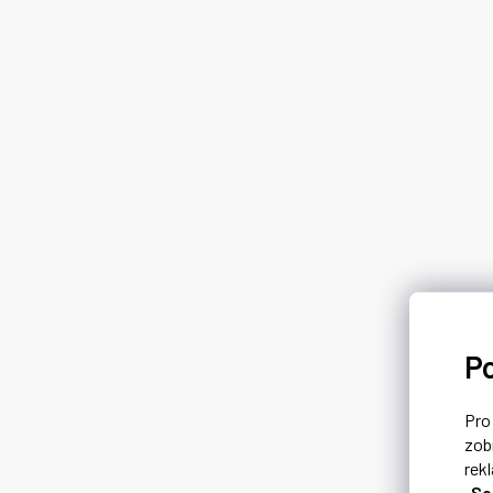
P
Pr
zob
rek
„So