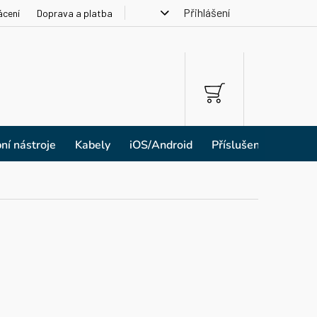
Přihlášení
ácení
Doprava a platba
NÁKUPNÍ
KOŠÍK
ní nástroje
Kabely
iOS/Android
Příslušenství