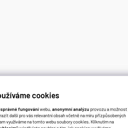
oužíváme cookies
o
správné fungování
webu,
anonymní analýzu
provozu a možnost
razit další pro vás relevantní obsah včetně na míru přizpůsobených
lam využíváme na tomto webu soubory cookies. Kliknutím na
uhlasím“
vyjadřujete souhlas s tím, jak cookies využíváme.