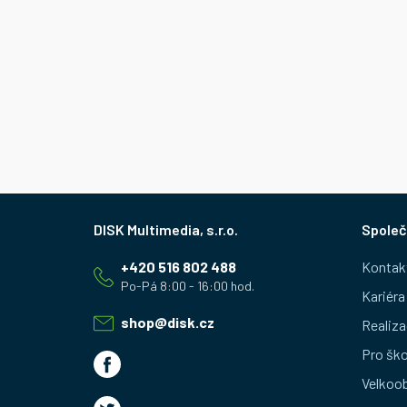
Z
Společ
á
+420 516 802 488
Kontak
p
Kariéra
a
shop
@
disk.cz
Realiza
t
Pro ško
Velkoo
í