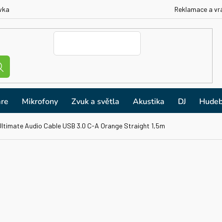
vka
Reklamace a vr
re
Mikrofony
Zvuk a světla
Akustika
DJ
Hudeb
ltimate Audio Cable USB 3.0 C-A Orange Straight 1,5m