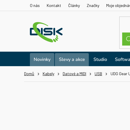
Přejít
O nás
Kontakt
Články
Značky
Moje objedná
na
obsah
Novinky
Slevy a akce
Studio
Softwa
Domů
Kabely
Datové a MIDI
USB
UDG Gear U