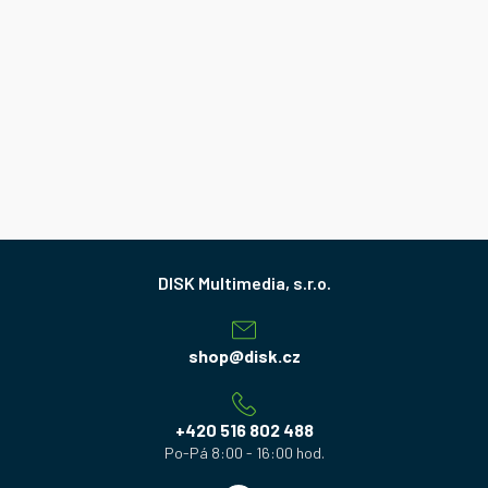
Z
á
p
a
shop
@
disk.cz
t
í
+420 516 802 488