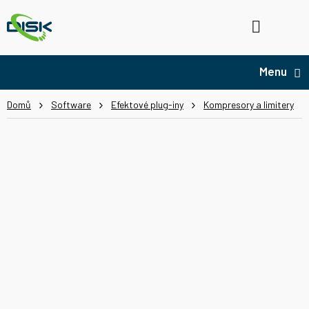
Přejít
na
Hledat
NÁ
obsah
KO
Domů
Software
Efektové plug-iny
Kompresory a limitery