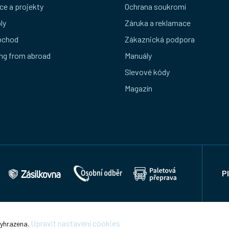
ce a projekty
Ochrana soukromí
ly
Záruka a reklamace
bchod
Zákaznická podpora
ng from abroad
Manuály
Slevové kódy
Magazín
P
Upravit nastavení cookies
vyhrazena.