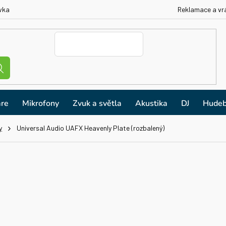
vka
Reklamace a vr
re
Mikrofony
Zvuk a světla
Akustika
DJ
Hudeb
y
Universal Audio UAFX Heavenly Plate (rozbalený)