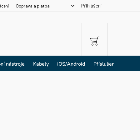
Přihlášení
ácení
Doprava a platba
NÁKUPNÍ
KOŠÍK
ní nástroje
Kabely
iOS/Android
Příslušenství