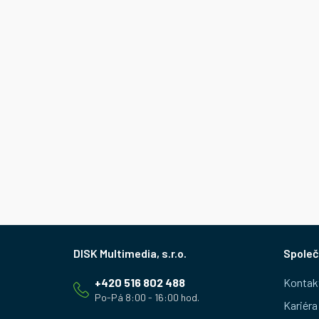
Z
Společ
á
+420 516 802 488
Kontak
p
Kariéra