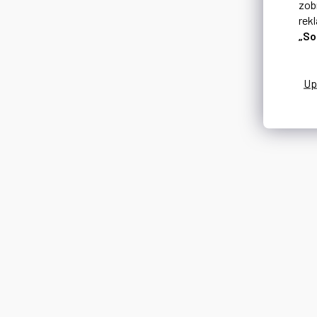
zob
rek
„So