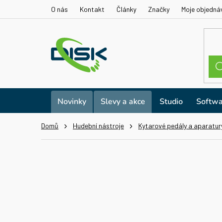
Přejít
O nás
Kontakt
Články
Značky
Moje objedná
na
obsah
Novinky
Slevy a akce
Studio
Softwa
Domů
Hudební nástroje
Kytarové pedály a aparatur