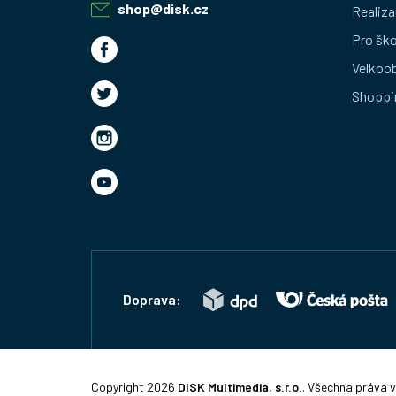
a
shop
@
disk.cz
Realiza
t
Pro ško
Velkoo
í
Shoppi
Doprava:
Copyright 2026
DISK Multimedia, s.r.o.
. Všechna práva 