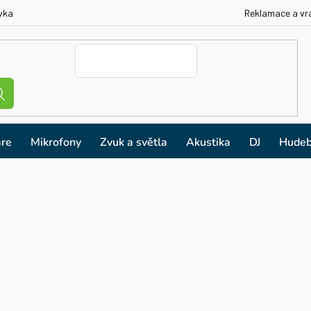
vka
Reklamace a vr
re
Mikrofony
Zvuk a světla
Akustika
DJ
Hudeb