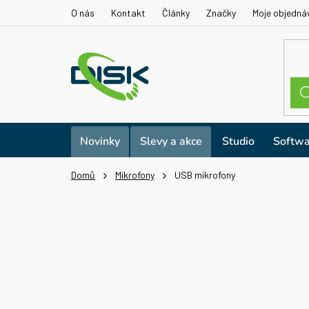
Přejít
O nás
Kontakt
Články
Značky
Moje objedná
na
obsah
Novinky
Slevy a akce
Studio
Softwa
Domů
Mikrofony
USB mikrofony