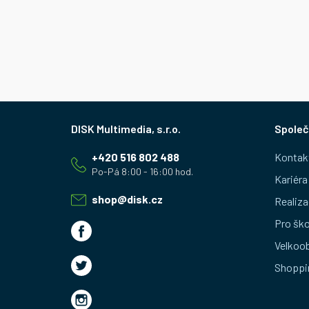
Z
Společ
á
+420 516 802 488
Kontak
p
Kariéra
a
shop
@
disk.cz
Realiza
t
Pro ško
Velkoo
í
Shoppi