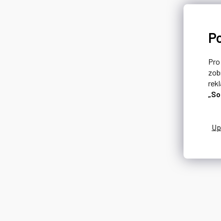
P
Pr
zob
rek
„So