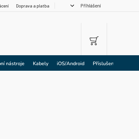
Přihlášení
ácení
Doprava a platba
NÁKUPNÍ
KOŠÍK
ní nástroje
Kabely
iOS/Android
Příslušenství