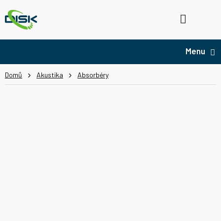
Přejít
na
Hledat
NÁ
obsah
KO
Domů
Akustika
Absorbéry