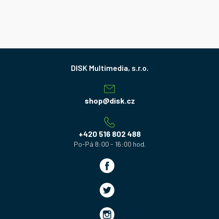
Z
á
p
a
shop
@
disk.cz
t
í
+420 516 802 488