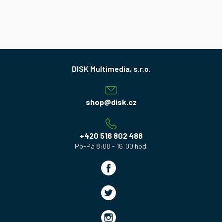
Z
á
p
a
shop
@
disk.cz
t
í
+420 516 802 488