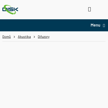
Přejít
na
Hledat
NÁ
obsah
KO
Domů
Akustika
Difuzory