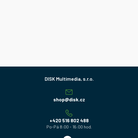
Z
á
p
a
shop
@
disk.cz
t
í
+420 516 802 488