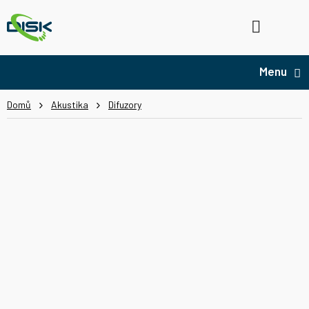
Přejít
na
Hledat
NÁ
obsah
KO
Domů
Akustika
Difuzory