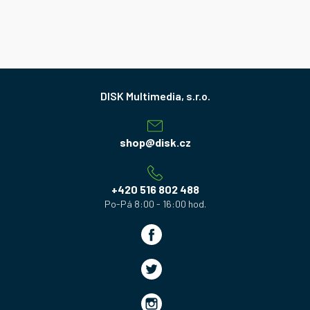
Z
á
p
a
shop
@
disk.cz
t
í
+420 516 802 488