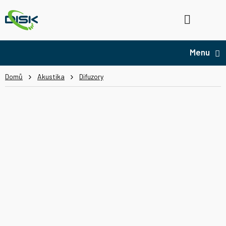
Přejít
na
Hledat
NÁ
obsah
KO
Domů
Akustika
Difuzory