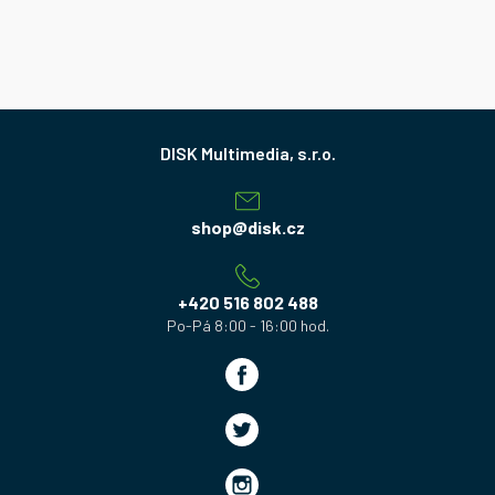
Z
á
p
a
shop
@
disk.cz
t
í
+420 516 802 488