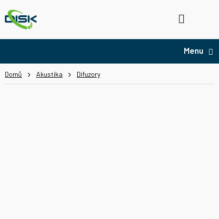
Přejít
na
Hledat
NÁ
obsah
KO
Domů
Akustika
Difuzory