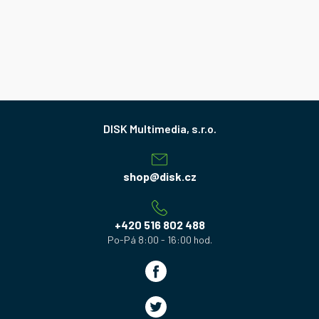
Z
á
p
a
shop
@
disk.cz
t
í
+420 516 802 488