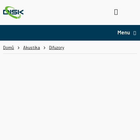
Přejít
na
Hledat
NÁ
obsah
KO
Domů
Akustika
Difuzory