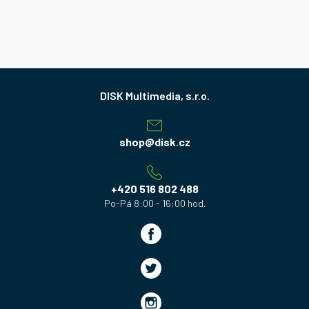
Z
á
p
a
shop
@
disk.cz
t
í
+420 516 802 488