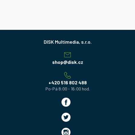
Z
á
p
a
shop
@
disk.cz
t
í
+420 516 802 488