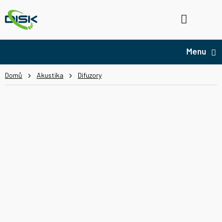
Přejít
na
Hledat
NÁ
obsah
KO
Domů
Akustika
Difuzory