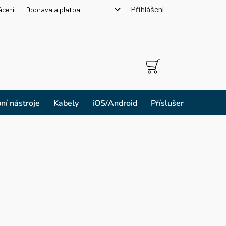
Přihlášení
ácení
Doprava a platba
NÁKUPNÍ
KOŠÍK
ní nástroje
Kabely
iOS/Android
Příslušenství