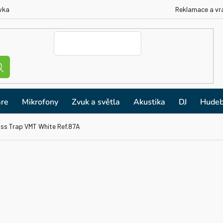
vka
Reklamace a vr
re
Mikrofony
Zvuk a světla
Akustika
DJ
Hudeb
ass Trap VMT White Ref.87A