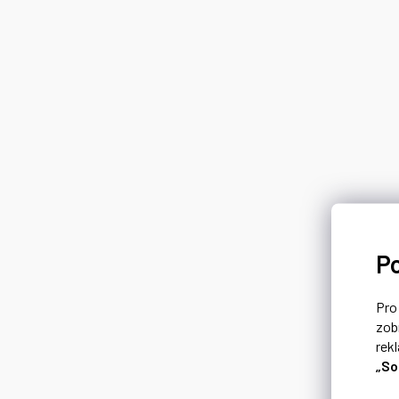
P
Pr
zob
rek
„So