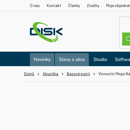
Přejít
O nás
Kontakt
Články
Značky
Moje objedná
na
obsah
Novinky
Slevy a akce
Studio
Softwa
Domů
Akustika
Basové pasti
Vicoustic Mega B