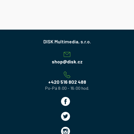
Z
á
p
a
shop
@
disk.cz
t
í
+420 516 802 488