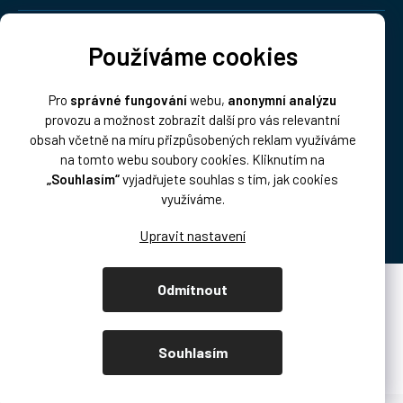
Doprava:
Používáme cookies
Pro
správné fungování
webu,
anonymní analýzu
provozu a možnost zobrazit další pro vás relevantní
obsah včetně na míru přizpůsobených reklam využíváme
na tomto webu soubory cookies. Kliknutím na
„Souhlasím“
vyjadřujete souhlas s tím, jak cookies
Platba:
využíváme.
Odmítnout
Vytvořil Shoptet Premium
Copyright 2026
DISK Multimedia, s.r.o.
. Všechna práva vyhrazena.
Souhlasím
Upravit nastavení cookies
/* přetahování produktů podcast.disk.cz */