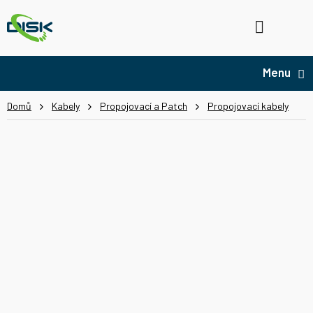
Přejít
na
Hledat
NÁ
obsah
KO
Domů
Kabely
Propojovací a Patch
Propojovací kabely