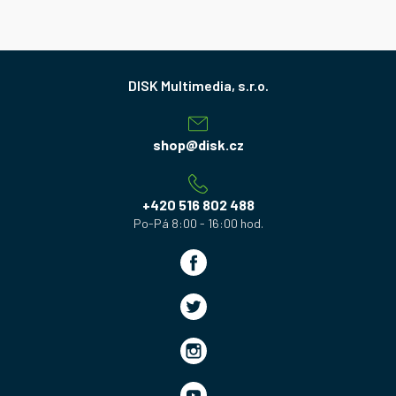
Z
á
p
a
shop
@
disk.cz
t
í
+420 516 802 488