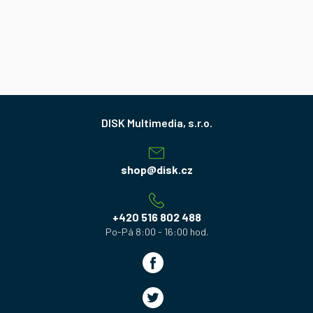
Z
á
p
a
shop
@
disk.cz
t
í
+420 516 802 488