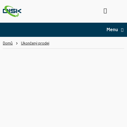
Přejít
na
Hledat
NÁ
obsah
KO
Domů
Ukončený prodej