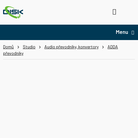
Přejít
na
Hledat
NÁ
obsah
KO
Domů
Studio
Audio převodníky, konvertory
ADDA
převodníky