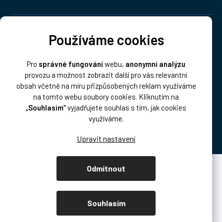
Doprava:
Používáme cookies
Pro
správné fungování
webu,
anonymní analýzu
provozu a možnost zobrazit další pro vás relevantní
obsah včetně na míru přizpůsobených reklam využíváme
na tomto webu soubory cookies. Kliknutím na
„Souhlasím“
vyjadřujete souhlas s tím, jak cookies
Platba:
využíváme.
Odmítnout
Vytvořil Shoptet Premium
Copyright 2026
DISK Multimedia, s.r.o.
. Všechna práva vyhrazena.
Souhlasím
Upravit nastavení cookies