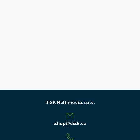
Z
á
p
a
shop
@
disk.cz
t