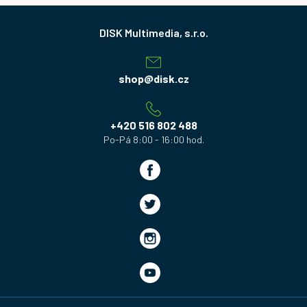
Z
á
p
a
shop
@
disk.cz
t
í
+420 516 802 488