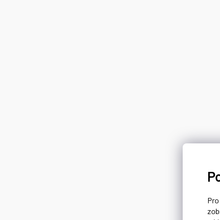
P
Pr
zob