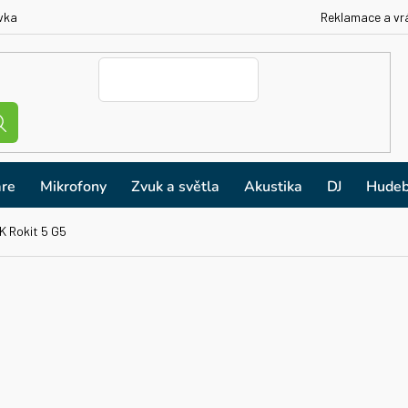
vka
Reklamace a vr
re
Mikrofony
Zvuk a světla
Akustika
DJ
Hudeb
K Rokit 5 G5