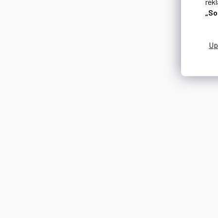
rek
„So