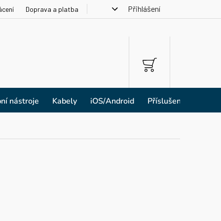
Přihlášení
ácení
Doprava a platba
NÁKUPNÍ
KOŠÍK
ní nástroje
Kabely
iOS/Android
Příslušenství