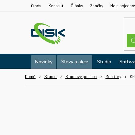
Přejít
O nás
Kontakt
Články
Značky
Moje objedná
na
obsah
Novinky
Slevy a akce
Studio
Softwa
Domů
Studio
Studiový poslech
Monitory
KR