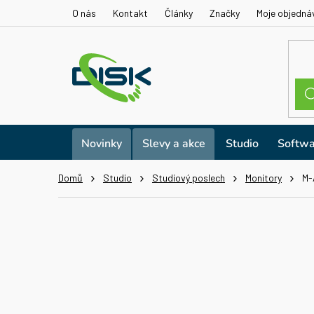
Přejít
O nás
Kontakt
Články
Značky
Moje objedná
na
obsah
Novinky
Slevy a akce
Studio
Softwa
Domů
Studio
Studiový poslech
Monitory
M-