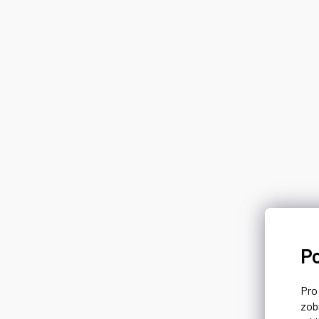
P
Pr
zob