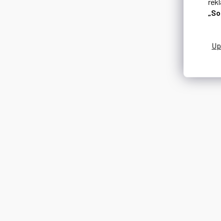
rek
„So