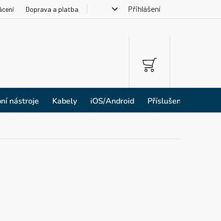
Přihlášení
ácení
Doprava a platba
NÁKUPNÍ
KOŠÍK
ní nástroje
Kabely
iOS/Android
Příslušenství