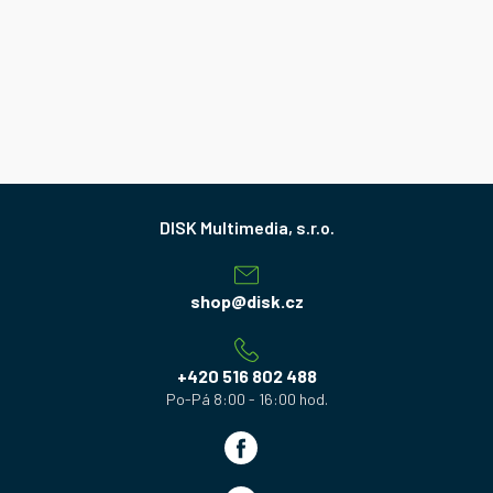
Z
á
p
a
shop
@
disk.cz
t
í
+420 516 802 488