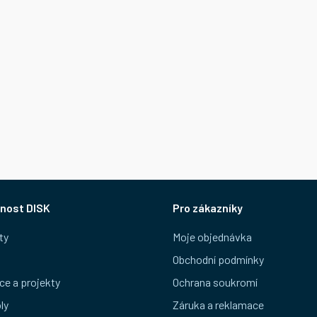
nost DISK
Pro zákazníky
ty
Moje objednávka
Obchodní podmínky
ce a projekty
Ochrana soukromí
ly
Záruka a reklamace