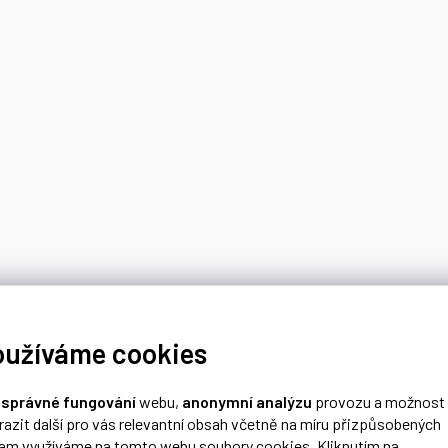
oužíváme cookies
o
správné fungování
webu,
anonymní analýzu
provozu a možnost
razit další pro vás relevantní obsah včetně na míru přizpůsobených
lam využíváme na tomto webu soubory cookies. Kliknutím na