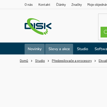
Přejít
O nás
Kontakt
Články
Značky
Moje objedná
na
obsah
Novinky
Slevy a akce
Studio
Softwa
Domů
Studio
Předzesilovače a procesory
Ekval