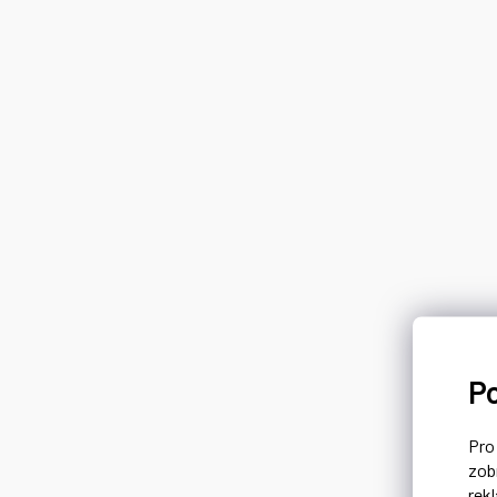
P
Pr
zob
rek