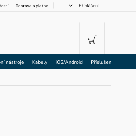
Přihlášení
ácení
Doprava a platba
NÁKUPNÍ
KOŠÍK
ní nástroje
Kabely
iOS/Android
Příslušenství