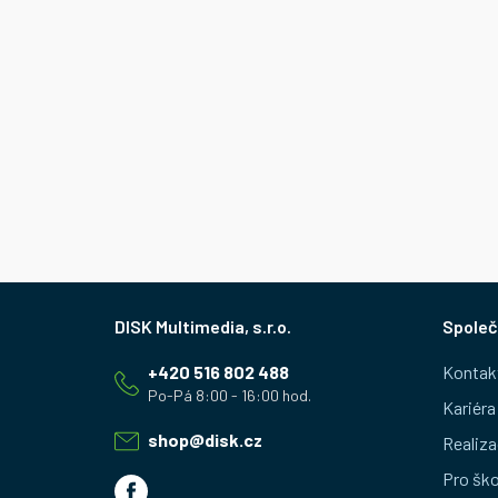
Z
Společ
á
+420 516 802 488
Kontak
p
Kariéra
a
shop
@
disk.cz
Realiza
t
Pro ško