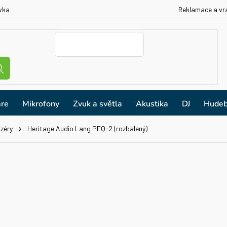
vka
Reklamace a vr
re
Mikrofony
Zvuk a světla
Akustika
DJ
Hudeb
izéry
Heritage Audio Lang PEQ-2 (rozbalený)