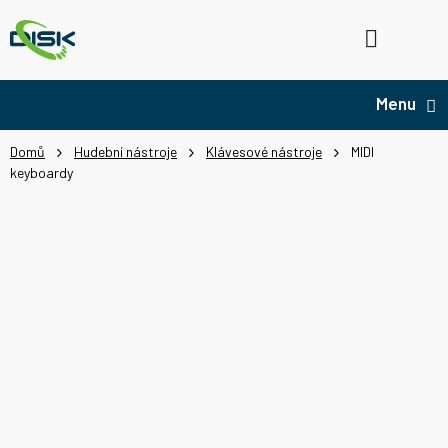
Přejít
na
Hledat
NÁ
obsah
KO
Domů
Hudební nástroje
Klávesové nástroje
MIDI
keyboardy