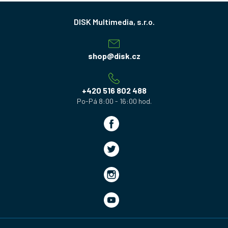
Z
á
p
a
shop
@
disk.cz
t
í
+420 516 802 488